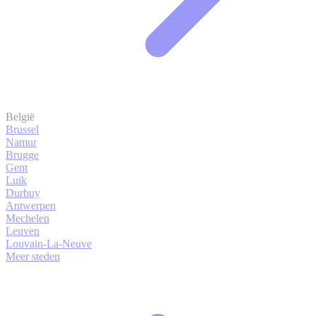
België
Brussel
Namur
Brugge
Gent
Luik
Durbuy
Antwerpen
Mechelen
Leuven
Louvain-La-Neuve
Meer steden