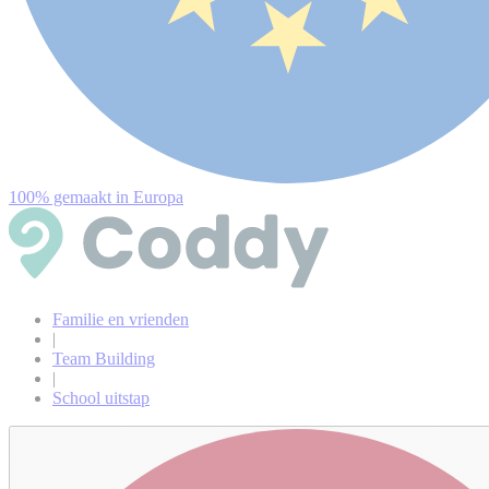
100% gemaakt in Europa
Familie en vrienden
|
Team Building
|
School uitstap