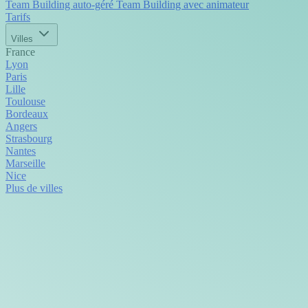
Team Building auto-géré
Team Building avec animateur
Tarifs
Villes
France
Lyon
Paris
Lille
Toulouse
Bordeaux
Angers
Strasbourg
Nantes
Marseille
Nice
Plus de villes