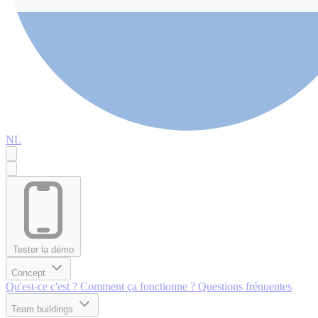
NL
Tester la démo
Concept
Qu'est-ce c'est ?
Comment ça fonctionne ?
Questions fréquentes
Team buildings