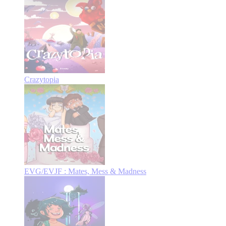
Crazytopia
EVG/EVJF : Mates, Mess & Madness