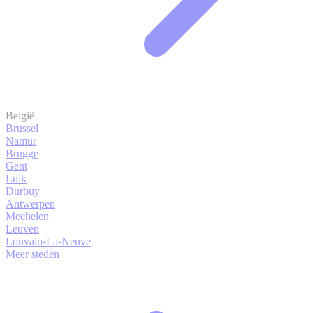
België
Brussel
Namur
Brugge
Gent
Luik
Durbuy
Antwerpen
Mechelen
Leuven
Louvain-La-Neuve
Meer steden