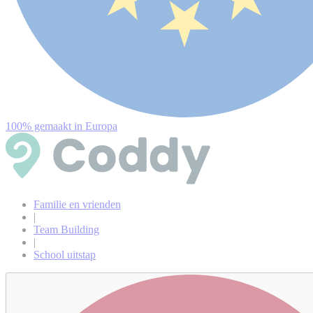
100% gemaakt in Europa
Familie en vrienden
|
Team Building
|
School uitstap