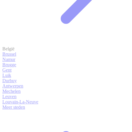
België
Brussel
Namur
Brugge
Gent
Luik
Durbuy
Antwerpen
Mechelen
Leuven
Louvain-La-Neuve
Meer steden