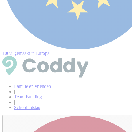
100% gemaakt in Europa
Familie en vrienden
|
Team Building
|
School uitstap