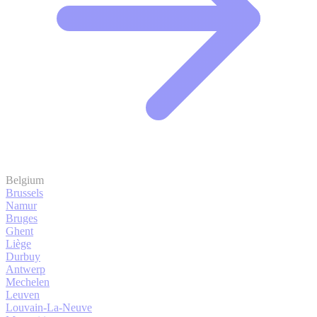
Belgium
Brussels
Namur
Bruges
Ghent
Liège
Durbuy
Antwerp
Mechelen
Leuven
Louvain-La-Neuve