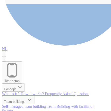
NL
Test demo
Concept
What is it ?
How it works?
Frequently Asked Questions
Team buildings
Self-managed team building
Team Building with facilitator
Pricing