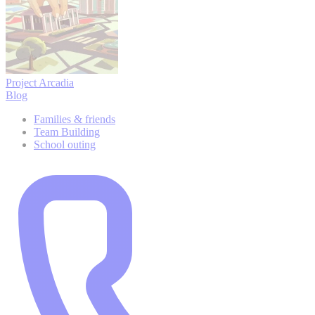
Project Arcadia
Blog
Families & friends
Team Building
School outing