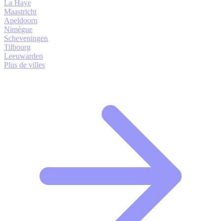
La Haye
Maastricht
Apeldoorn
Nimègue
Scheveningen
Tilbourg
Leeuwarden
Plus de villes