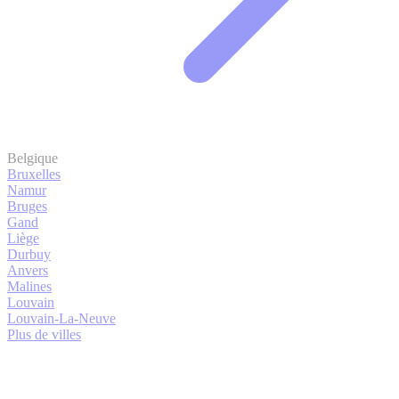
Belgique
Bruxelles
Namur
Bruges
Gand
Liège
Durbuy
Anvers
Malines
Louvain
Louvain-La-Neuve
Plus de villes