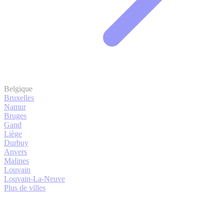
Belgique
Bruxelles
Namur
Bruges
Gand
Liège
Durbuy
Anvers
Malines
Louvain
Louvain-La-Neuve
Plus de villes