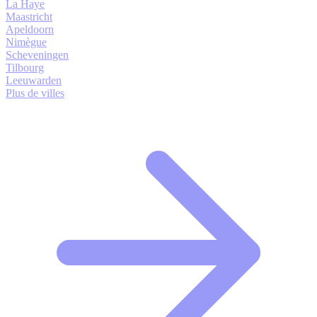
La Haye
Maastricht
Apeldoorn
Nimègue
Scheveningen
Tilbourg
Leeuwarden
Plus de villes