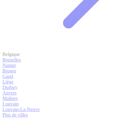
Belgique
Bruxelles
Namur
Bruges
Gand
Liège
Durbuy
Anvers
Malines
Louvain
Louvain-La-Neuve
Plus de villes