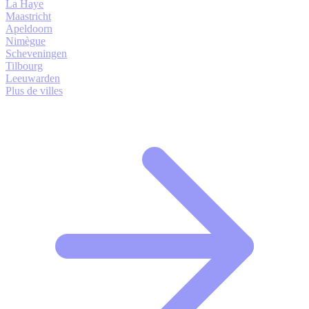
La Haye
Maastricht
Apeldoorn
Nimègue
Scheveningen
Tilbourg
Leeuwarden
Plus de villes