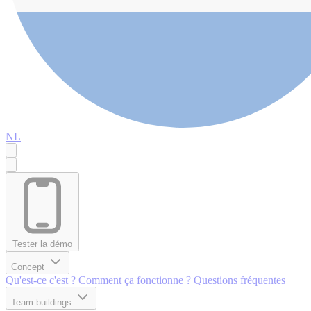
NL
Tester la démo
Concept
Qu'est-ce c'est ?
Comment ça fonctionne ?
Questions fréquentes
Team buildings