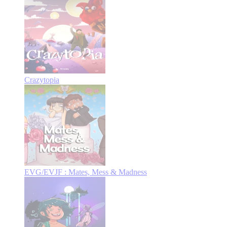
Crazytopia
EVG/EVJF : Mates, Mess & Madness