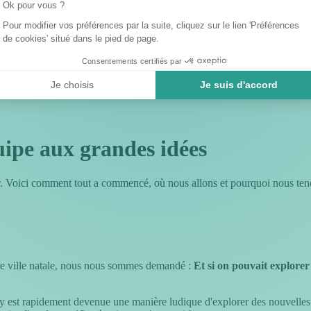
Ok pour vous ?
Pour modifier vos préférences par la suite, cliquez sur le lien 'Préférences
de cookies' situé dans le pied de page.
Consentements certifiés par
Je choisis
Je suis d'accord
ipe aux grandes idées
r. Voici comment tout a commencé, où nous allons et pourquoi nous tenon
tre ville natale, nous nous sommes demandé :
Et si on pouvait explorer
 est rapidement devenue une manière ludique d'explorer des nouvelles vi