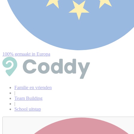
100% gemaakt in Europa
Familie en vrienden
|
Team Building
|
School uitstap