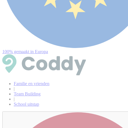
100% gemaakt in Europa
Familie en vrienden
|
Team Building
|
School uitstap