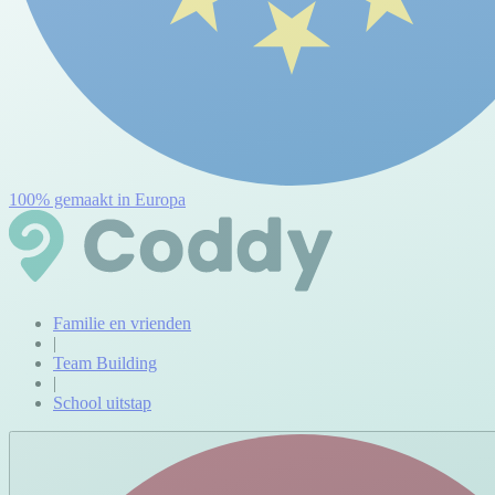
100% gemaakt in Europa
Familie en vrienden
|
Team Building
|
School uitstap