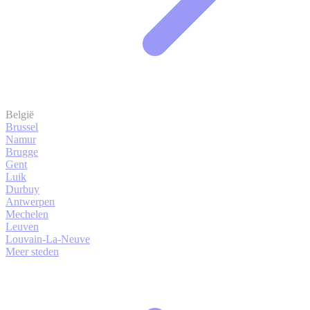
België
Brussel
Namur
Brugge
Gent
Luik
Durbuy
Antwerpen
Mechelen
Leuven
Louvain-La-Neuve
Meer steden