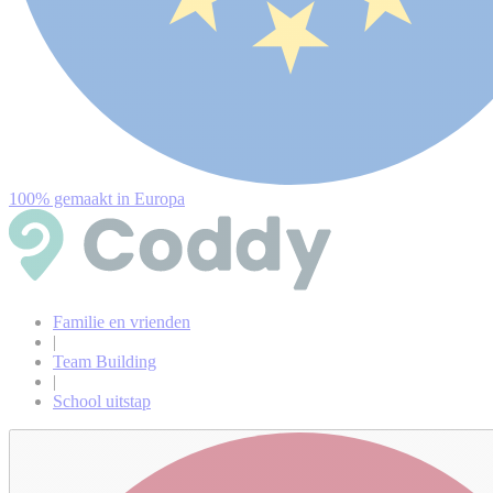
100% gemaakt in Europa
Familie en vrienden
|
Team Building
|
School uitstap