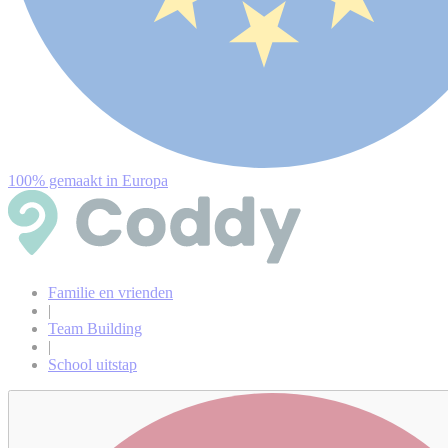
100% gemaakt in Europa
Familie en vrienden
|
Team Building
|
School uitstap