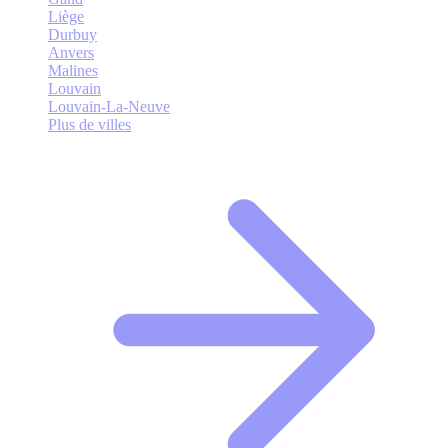
Liège
Durbuy
Anvers
Malines
Louvain
Louvain-La-Neuve
Plus de villes