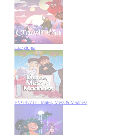
Crazytopia
EVG/EVJF : Mates, Mess & Madness