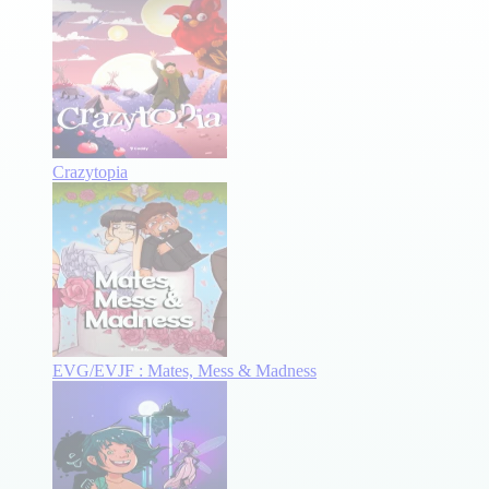
Crazytopia
EVG/EVJF : Mates, Mess & Madness