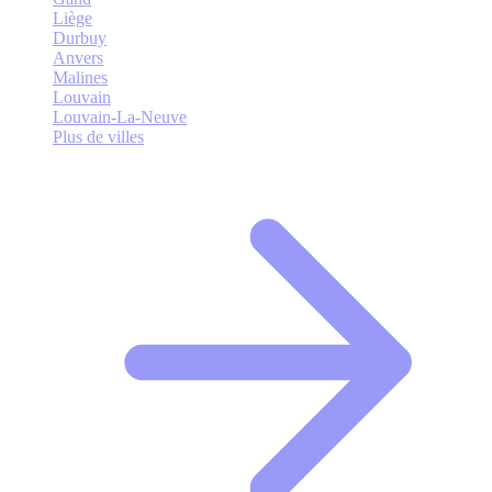
Liège
Durbuy
Anvers
Malines
Louvain
Louvain-La-Neuve
Plus de villes