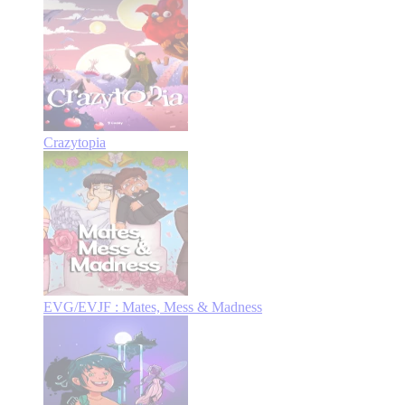
Crazytopia
EVG/EVJF : Mates, Mess & Madness