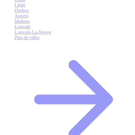
Liège
Durbuy
Anvers
Malines
Louvain
Louvain-La-Neuve
Plus de villes