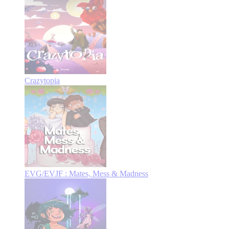
Crazytopia
EVG/EVJF : Mates, Mess & Madness