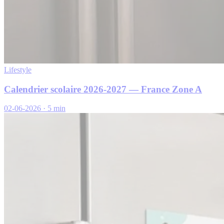
Lifestyle
Calendrier scolaire 2026-2027 — France Zone A
02-06-2026
·
5 min