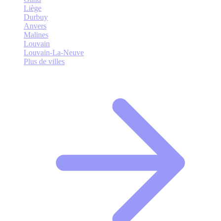
Liège
Durbuy
Anvers
Malines
Louvain
Louvain-La-Neuve
Plus de villes