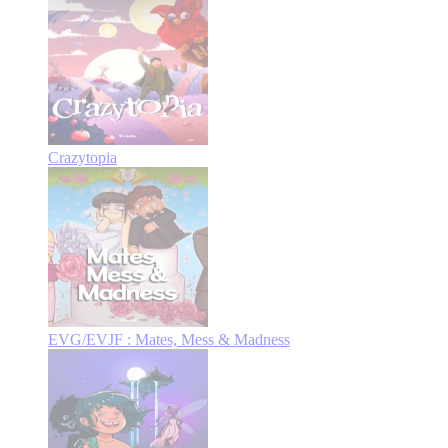
Crazytopia
EVG/EVJF : Mates, Mess & Madness