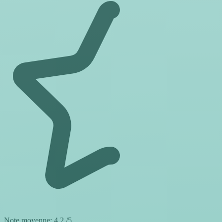
Note moyenne:
4.2
/5