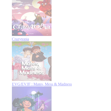
Crazytopia
EVG/EVJF : Mates, Mess & Madness