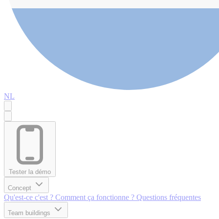
NL
Tester la démo
Concept
Qu'est-ce c'est ?
Comment ça fonctionne ?
Questions fréquentes
Team buildings