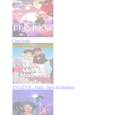
Crazytopia
EVG/EVJF : Mates, Mess & Madness