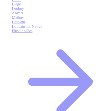
Liège
Durbuy
Anvers
Malines
Louvain
Louvain-La-Neuve
Plus de villes