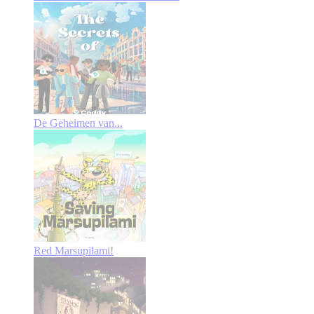
De Geheimen van...
Red Marsupilami!