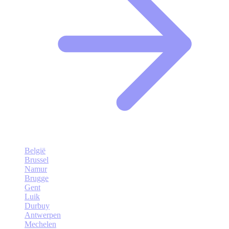
België
Brussel
Namur
Brugge
Gent
Luik
Durbuy
Antwerpen
Mechelen