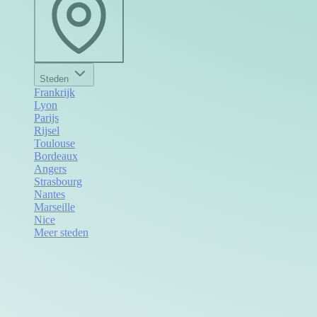
Steden
Frankrijk
Lyon
Parijs
Rijsel
Toulouse
Bordeaux
Angers
Strasbourg
Nantes
Marseille
Nice
Meer steden