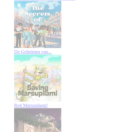
De Geheimen van...
Red Marsupilami!