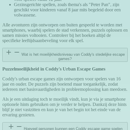
Gezinsgerichte spellen, zoals thema's als "Peter Pan", zijn
geschikt voor kinderen vanaf 8 jaar mits begeleid door een
volwassene.
Alle avonturen zijn ontworpen om buiten gespeeld te worden met
smartphones, waarbij spelers de stad verkennen, puzzels oplossen en
samen missies voltooien. Controleer bij het boeken altijd de
specifieke leeftijdsaanbeveling voor elk spel.
Wat is het moeilijkheidsniveau van Coddy's stedelijke escape
games?
Puzzelmoeilijkheid in Coddy's Urban Escape Games
Coddy's urban escape games zijn ontworpen voor spelers van 16
jaar en ouder. De puzzels zijn boeiend maar toegankelijk, zodat
iedereen met basisvaardigheden in probleemoplossing kan meedoen.
Als je een uitdaging toch te moeilijk vindt, kun je via je smartphone
optionele hints gebruiken om je verder te helpen. Dankzij deze hints
blijf je niet vastzitten en kun je van het begin tot het einde van de
ervaring genieten.
Hoeveel personen kunnen een Coddy escape game spelen