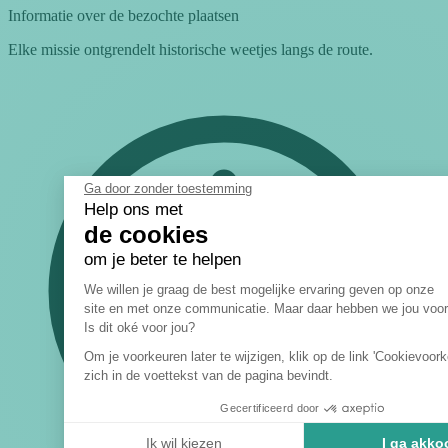
Informatie over de bezochte plaatsen
Elke missie ontgrendelt historische weetjes langs de route.
Ga door zonder toestemming
Help ons met
de cookies
om je beter te helpen
Toestemmingsbeheerplatform: P
We willen je graag de best mogelijke ervaring geven op onze
site en met onze communicatie. Maar daar hebben we jou voor
Axeptio consent
Is dit oké voor jou?
Om je voorkeuren later te wijzigen, klik op de link 'Cookievoork
zich in de voettekst van de pagina bevindt.
Gecertificeerd door
Ik wil kiezen
I ga akko