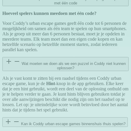
met één code
Hoeveel spelers kunnen meedoen met één code?
Voor Coddy’s urban escape games geeft één code tot 6 personen de
mogelijkheid om samen als één team te spelen op hun smartphones.
Als je groep uit meer dan 6 personen bestaat, moet je je opdelen in
meerdere teams. Elk team moet dan een eigen code kopen en kan
hetzelfde scenario op hetzelfde moment starten, zodat iedereen
parallel kan spelen.
Wat moeten we doen als we een puzzel in Coddy niet kunnen
oplossen?
Als je vast komt te zitten bij een raadsel tijdens een Coddy urban
escape game, kun je de
Hint
-knop in de app gebruiken. Elke keer
dat je een hint gebruikt, wordt een deel van de oplossing onthuld om
je te helpen verder te gaan. Je kunt hints blijven gebruiken totdat je
over alle aanwijzingen beschikt die nodig zijn om het raadsel op te
lossen. Let op: je uiteindelijke score wordt beïnvloed door het aantal
hints dat je tijdens het spel gebruikt.
Kan ik Coddy urban escape games binnenshuis thuis spelen?