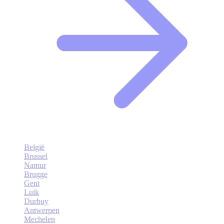
België
Brussel
Namur
Brugge
Gent
Luik
Durbuy
Antwerpen
Mechelen