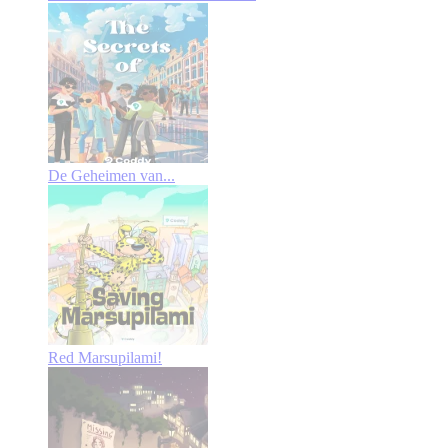
De Geheimen van...
Red Marsupilami!