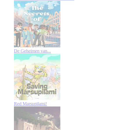
De Geheimen van...
Red Marsupilami!