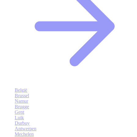
België
Brussel
Namur
Brugge
Gent
Luik
Durbuy
Antwerpen
Mechelen