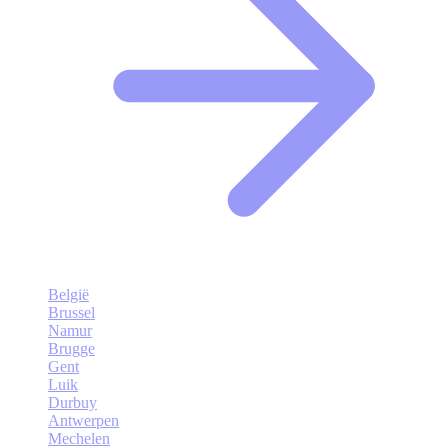
België
Brussel
Namur
Brugge
Gent
Luik
Durbuy
Antwerpen
Mechelen