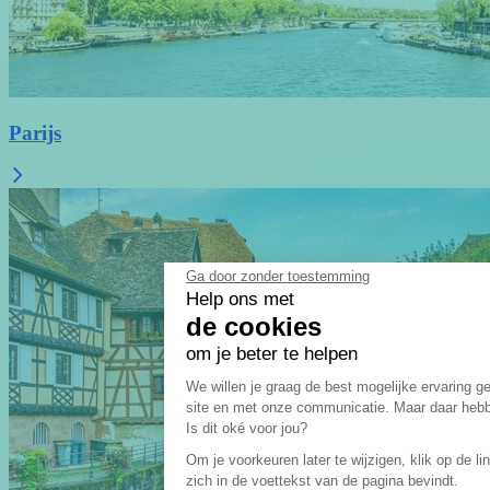
Parijs
Ga door zonder toestemming
Help ons met
de cookies
om je beter te helpen
Toestemmingsbeheerplat
We willen je graag de best mogelijke ervaring 
site en met onze communicatie. Maar daar hebb
Axeptio consent
Is dit oké voor jou?
Om je voorkeuren later te wijzigen, klik op de li
zich in de voettekst van de pagina bevindt.