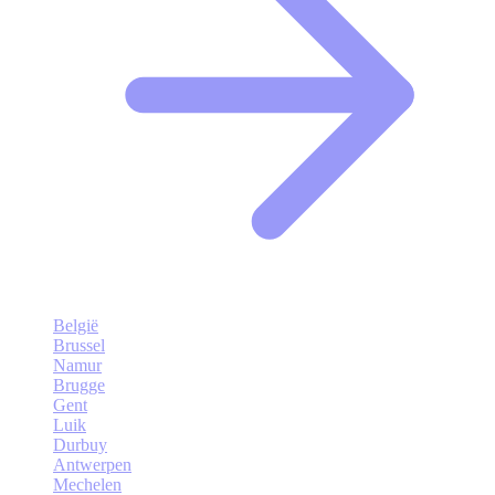
België
Brussel
Namur
Brugge
Gent
Luik
Durbuy
Antwerpen
Mechelen