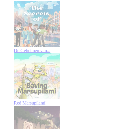
De Geheimen van...
Red Marsupilami!