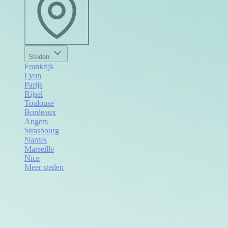
Steden
Frankrijk
Lyon
Parijs
Rijsel
Toulouse
Bordeaux
Angers
Strasbourg
Nantes
Marseille
Nice
Meer steden