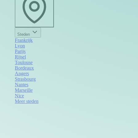
Steden
Frankrijk
Lyon
Parijs
Rijsel
Toulouse
Bordeaux
Angers
Strasbourg
Nantes
Marseille
Nice
Meer steden