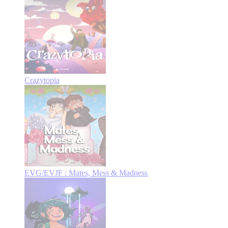
Crazytopia
EVG/EVJF : Mates, Mess & Madness