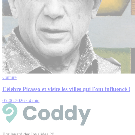
Culture
Célèbre Picasso et visite les villes qui l'ont influencé !
05-06-2026
·
4 min
Boulevard des Invalides 20,