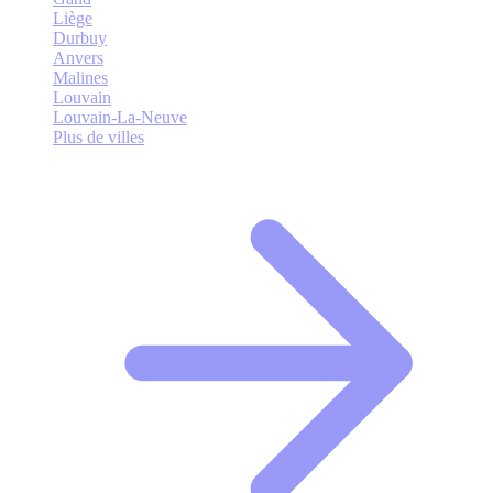
Liège
Durbuy
Anvers
Malines
Louvain
Louvain-La-Neuve
Plus de villes