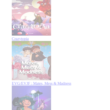
Crazytopia
EVG/EVJF : Mates, Mess & Madness