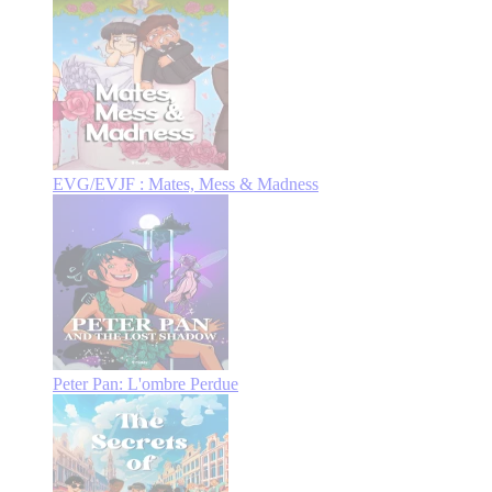
EVG/EVJF : Mates, Mess & Madness
Peter Pan: L'ombre Perdue