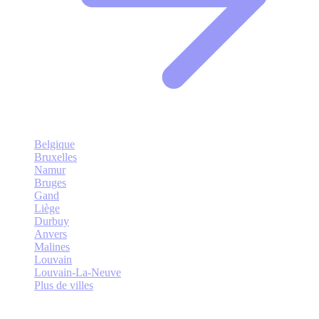
Belgique
Bruxelles
Namur
Bruges
Gand
Liège
Durbuy
Anvers
Malines
Louvain
Louvain-La-Neuve
Plus de villes