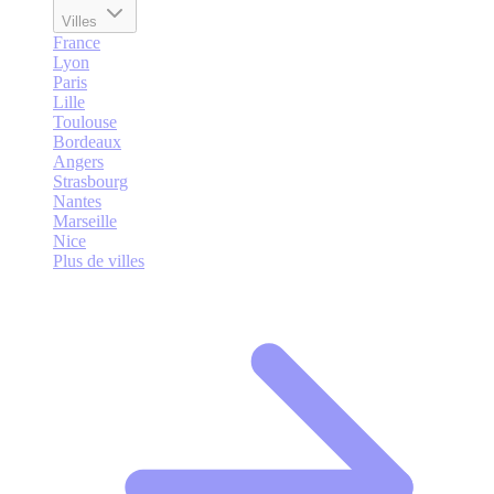
Villes
France
Lyon
Paris
Lille
Toulouse
Bordeaux
Angers
Strasbourg
Nantes
Marseille
Nice
Plus de villes