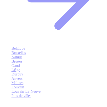
Belgique
Bruxelles
Namur
Bruges
Gand
Liège
Durbuy
Anvers
Malines
Louvain
Louvain-La-Neuve
Plus de villes