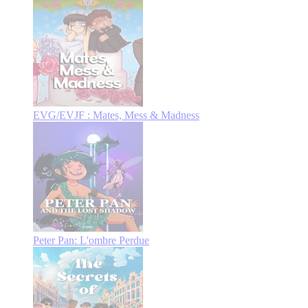
EVG/EVJF : Mates, Mess & Madness
Peter Pan: L'ombre Perdue