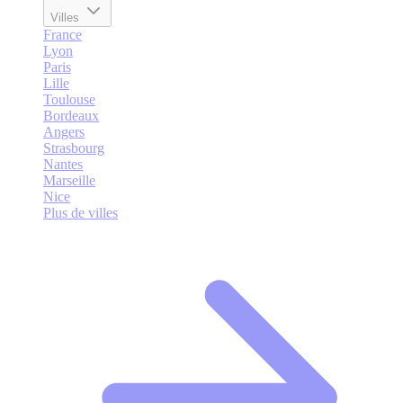
Villes
France
Lyon
Paris
Lille
Toulouse
Bordeaux
Angers
Strasbourg
Nantes
Marseille
Nice
Plus de villes