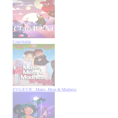
Crazytopia
EVG/EVJF : Mates, Mess & Madness