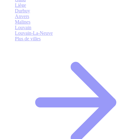
Liège
Durbuy
Anvers
Malines
Louvain
Louvain-La-Neuve
Plus de villes