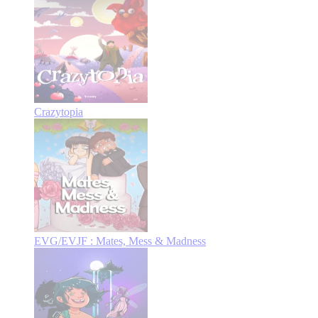
Crazytopia
EVG/EVJF : Mates, Mess & Madness