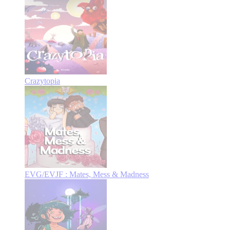
Crazytopia
EVG/EVJF : Mates, Mess & Madness