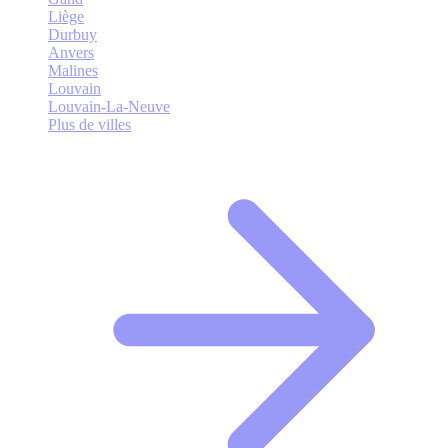
Liège
Durbuy
Anvers
Malines
Louvain
Louvain-La-Neuve
Plus de villes