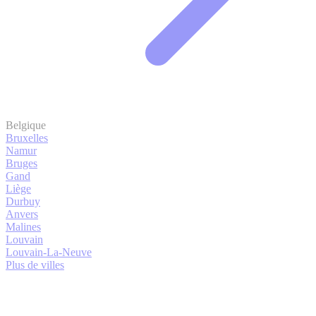
Belgique
Bruxelles
Namur
Bruges
Gand
Liège
Durbuy
Anvers
Malines
Louvain
Louvain-La-Neuve
Plus de villes