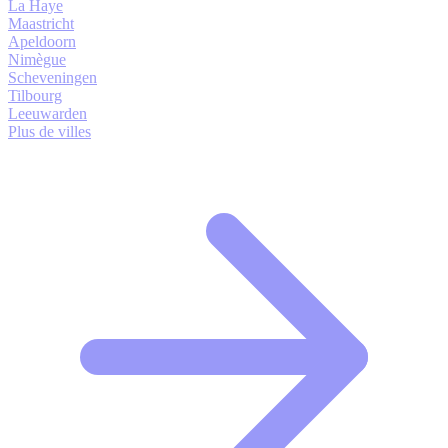
La Haye
Maastricht
Apeldoorn
Nimègue
Scheveningen
Tilbourg
Leeuwarden
Plus de villes