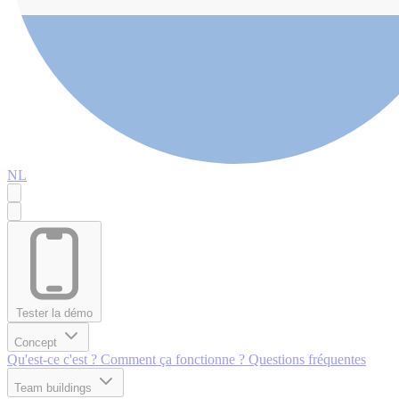
NL
Tester la démo
Concept
Qu'est-ce c'est ?
Comment ça fonctionne ?
Questions fréquentes
Team buildings