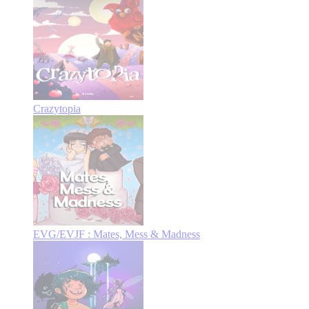
Crazytopia
EVG/EVJF : Mates, Mess & Madness