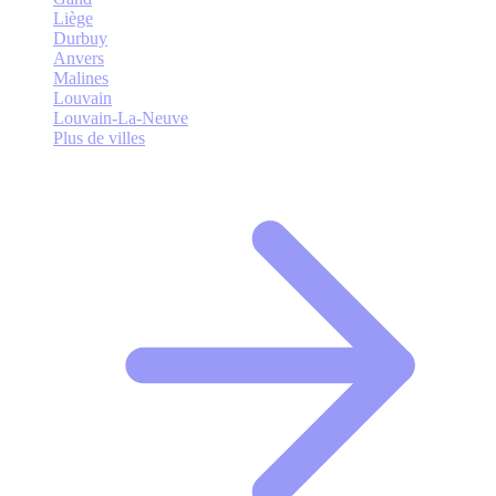
Liège
Durbuy
Anvers
Malines
Louvain
Louvain-La-Neuve
Plus de villes