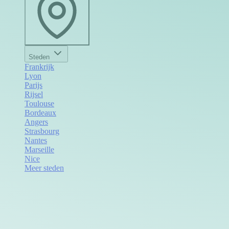
Steden
Frankrijk
Lyon
Parijs
Rijsel
Toulouse
Bordeaux
Angers
Strasbourg
Nantes
Marseille
Nice
Meer steden