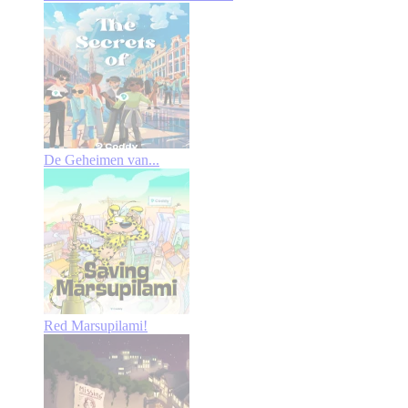
De Geheimen van...
Red Marsupilami!