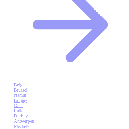
België
Brussel
Namur
Brugge
Gent
Luik
Durbuy
Antwerpen
Mechelen