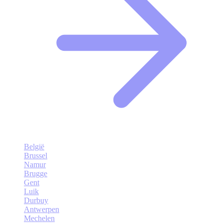
België
Brussel
Namur
Brugge
Gent
Luik
Durbuy
Antwerpen
Mechelen