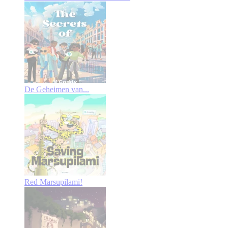
De Geheimen van...
Red Marsupilami!