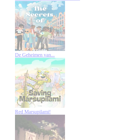
De Geheimen van...
Red Marsupilami!