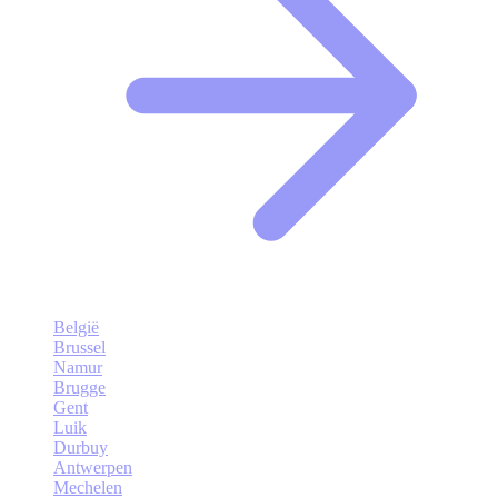
België
Brussel
Namur
Brugge
Gent
Luik
Durbuy
Antwerpen
Mechelen